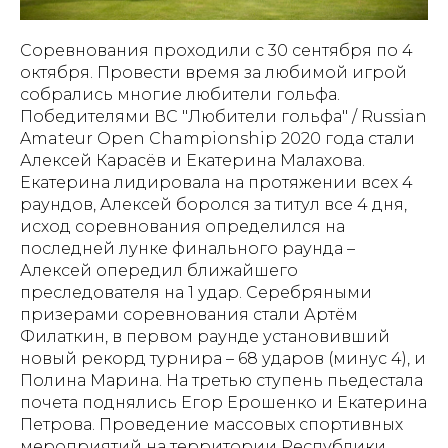
Соревнования проходили с 30 сентября по 4
октября. Провести время за любимой игрой
собрались многие любители гольфа.
Победителями ВС "Любители гольфа" / Russian
Amateur Open Championship 2020 года стали
Алексей Карасёв и Екатерина Малахова.
Екатерина лидировала на протяжении всех 4
раундов, Алексей боролся за титул все 4 дня,
исход соревнования определился на
последней лунке финального раунда –
Алексей опередил ближайшего
преследователя на 1 удар. Серебряными
призерами соревнования стали Артём
Филаткин, в первом раунде установивший
новый рекорд турнира – 68 ударов (минус 4), и
Полина Марина. На третью ступень пьедестала
почета поднялись Егор Ерошенко и Екатерина
Петрова. Проведение массовых спортивных
мероприятий на территории Республики